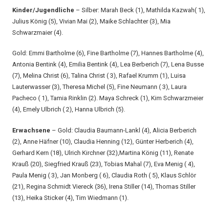
Kinder/Jugendliche
– Silber: Marah Beck (1), Mathilda Kazwah( 1),
Julius König (5), Vivian Mai (2), Maike Schlachter (3), Mia
Schwarzmaier (4).
Gold: Emmi Bartholme (6), Fine Bartholme (7), Hannes Bartholme (4),
Antonia Bentink (4), Emilia Bentink (4), Lea Berberich (7), Lena Busse
(7), Melina Christ (6), Talina Christ ( 3), Rafael Krumm (1), Luisa
Lauterwasser (3), Theresa Michel (5), Fine Neumann ( 3), Laura
Pacheco ( 1), Tamia Rinklin (2). Maya Schreck (1), Kim Schwarzmeier
(4), Emely Ulbrich ( 2), Hanna Ulbrich (5).
Erwachsene
– Gold: Claudia Baumann-Lankl (4), Alicia Berberich
(2), Anne Häfner (10), Claudia Henning (12), Günter Herberich (4),
Gerhard Kern (18), Ulrich Kirchner (32),Martina König (11), Renate
Krauß (20), Siegfried Krauß (23), Tobias Mahal (7), Eva Menig ( 4),
Paula Menig ( 3), Jan Monberg ( 6), Claudia Roth ( 5), Klaus Schlör
(21), Regina Schmidt Viereck (36), Irena Stiller (14), Thomas Stiller
(13), Heika Sticker (4), Tim Wiedmann (1).